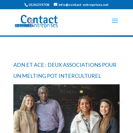
0134259708
info@contact-entreprises.net
ADN ET ACE : DEUX ASSOCIATIONS POUR
UN MELTING POT INTERCULTUREL