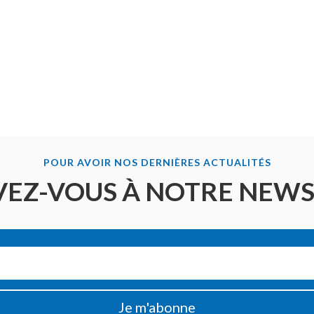
POUR AVOIR NOS DERNIÈRES ACTUALITÉS
VEZ-VOUS À NOTRE NEW
Je m'abonne