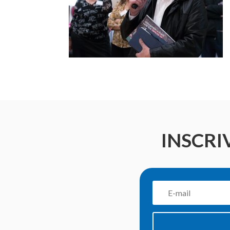
INSCRI