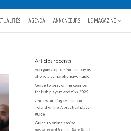
CTUALITÉS
AGENDA
ANNONCEURS
LE MAGAZINE
Articles récents
non gamstop casinos uk pay by
phone a comprehensive guide
Guide to best online casinos
for irish players and tips 2025
Understanding the casino
ireland online A practical player
guide
Guide to online casino
paysafecard 5 dollar Safe Small