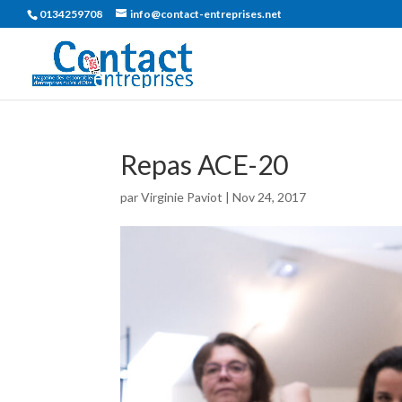
0134259708
info@contact-entreprises.net
Repas ACE-20
par
Virginie Paviot
|
Nov 24, 2017