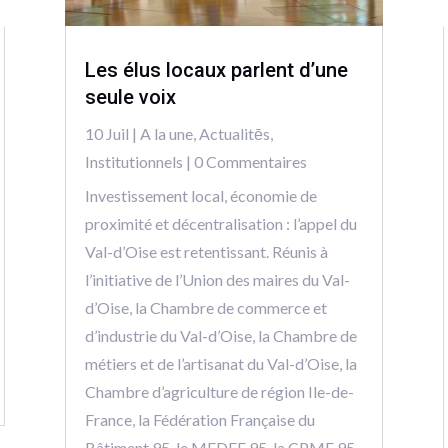
Les élus locaux parlent d’une
seule voix
10 Juil
|
A la une
,
Actualitēs
,
Institutionnels
| 0 Commentaires
Investissement local, économie de
proximité et décentralisation : l’appel du
Val-d’Oise est retentissant. Réunis à
l’initiative de l’Union des maires du Val-
d’Oise, la Chambre de commerce et
d’industrie du Val-d’Oise, la Chambre de
métiers et de l’artisanat du Val-d’Oise, la
Chambre d’agriculture de région Ile-de-
France, la Fédération Française du
Bâtiment 95, le MEDEF 95, la CPME 95