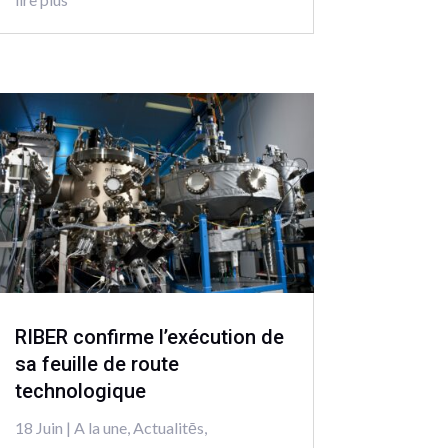
RIBER confirme l’exécution de
sa feuille de route
technologique
18 Juin
|
A la une
,
Actualitēs
,