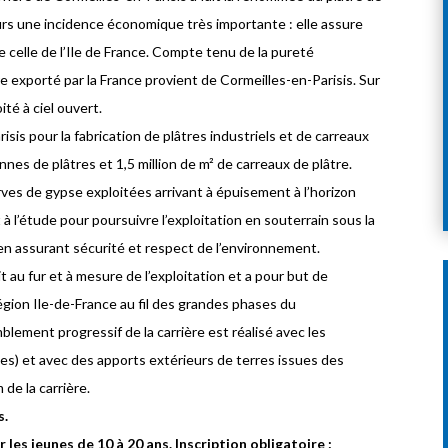
jours une incidence économique très importante : elle assure
 celle de l’Ile de France. Compte tenu de la pureté
 exporté par la France provient de Cormeilles-en-Parisis. Sur
ité à ciel ouvert.
isis pour la fabrication de plâtres industriels et de carreaux
es de plâtres et 1,5 million de m² de carreaux de plâtre.
serves de gypse exploitées arrivant à épuisement à l’horizon
 à l’étude pour poursuivre l’exploitation en souterrain sous la
 en assurant sécurité et respect de l’environnement.
it au fur et à mesure de l’exploitation et a pour but de
égion Ile-de-France au fil des grandes phases du
lement progressif de la carrière est réalisé avec les
es) et avec des apports extérieurs de terres issues des
de la carrière.
s.
 les jeunes de 10 à 20 ans. Inscription obligatoire :