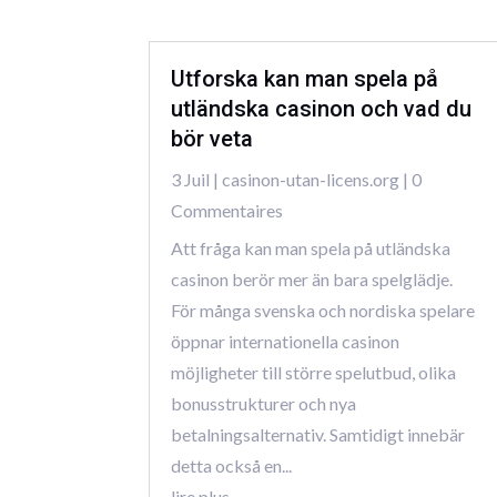
Utforska kan man spela på
utländska casinon och vad du
bör veta
3 Juil
|
casinon-utan-licens.org
| 0
Commentaires
Att fråga kan man spela på utländska
casinon berör mer än bara spelglädje.
För många svenska och nordiska spelare
öppnar internationella casinon
möjligheter till större spelutbud, olika
bonusstrukturer och nya
betalningsalternativ. Samtidigt innebär
detta också en...
lire plus