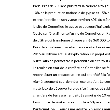
Paris. Près de 200 ans plus tard, la carrière a tou
10% de la production nationale de gypse et 15% de
exceptionnelle de son gypse, environ 60% du plâtre
le site de Cormeilles, le gypse est aujourd’hui explo
Cette carrière alimente l’usine de Cormeilles en Par
de plâtre qui transforme chaque année 360 000 tonn
Près de 25 salariés travaillent sur ce site. Les ré
2016 au rythme actuel d’exploitation, un projet est
butte, afin de permettre la pérennité du site tout
La remise en état de la carrière de Cormeilles se fa
reconstituer un espace naturel qui est cédé à la R
réaménagement coordonné à l’exploitation. Le comb
matériaux de découverture du site (marnes et sabl
chantiers de terrassement situés à moins de 10 km 
Le nombre de visiteurs est limité à 50 personne
Participation : 5 euros par adulte, 2,5 euros pour