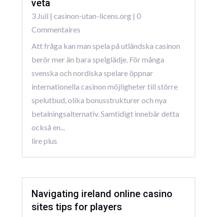
veta
3 Juil
|
casinon-utan-licens.org
| 0
Commentaires
Att fråga kan man spela på utländska casinon
berör mer än bara spelglädje. För många
svenska och nordiska spelare öppnar
internationella casinon möjligheter till större
spelutbud, olika bonusstrukturer och nya
betalningsalternativ. Samtidigt innebär detta
också en...
lire plus
Navigating ireland online casino
sites tips for players