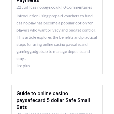
Payments
22 Juil
|
casinopage.co.uk
| 0 Commentaires
IntroductionUsing prepaid vouchers to fund
casino play has become a popular option for
players who want privacy and budget control.
This article explores the benefits and practical
steps for using online casino paysafecard
gaminggadgets.io to manage deposits and
stay...
lire plus
Guide to online casino
paysafecard 5 dollar Safe Small
Bets
22 Juil
|
casinopage.co.uk
| 0 Commentaires