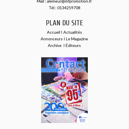
Mail :
alemeur@mfpromotion.fr
Tél :
0134259708
PLAN DU SITE
Accueil
I
Actualités
Annonceurs
I
Le Magazine
Archive
I
Éditeurs