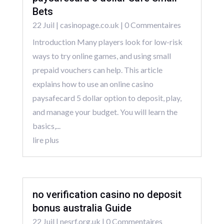
Bets
22 Juil
|
casinopage.co.uk
| 0 Commentaires
Introduction Many players look for low-risk
ways to try online games, and using small
prepaid vouchers can help. This article
explains how to use an online casino
paysafecard 5 dollar option to deposit, play,
and manage your budget. You will learn the
basics,...
lire plus
no verification casino no deposit
bonus australia Guide
22 Juil
|
nesrf.org.uk
| 0 Commentaires