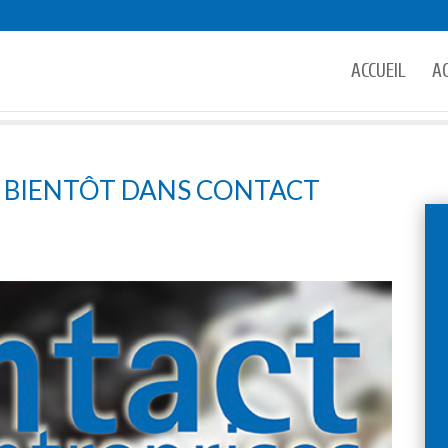
ACCUEIL
A
 : BIENTÔT DANS CONTACT