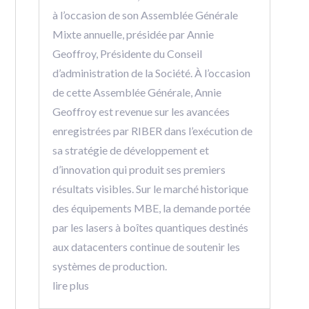
à l’occasion de son Assemblée Générale
Mixte annuelle, présidée par Annie
Geoffroy, Présidente du Conseil
d’administration de la Société. À l’occasion
s
de cette Assemblée Générale, Annie
Geoffroy est revenue sur les avancées
enregistrées par RIBER dans l’exécution de
sa stratégie de développement et
d’innovation qui produit ses premiers
résultats visibles. Sur le marché historique
des équipements MBE, la demande portée
par les lasers à boîtes quantiques destinés
aux datacenters continue de soutenir les
systèmes de production.
lire plus