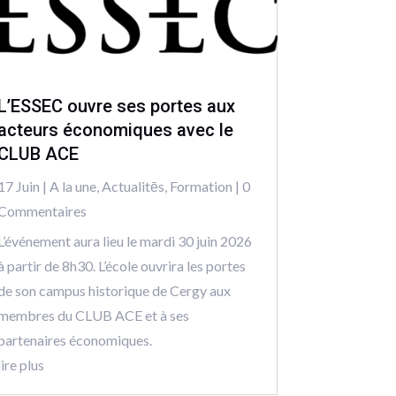
L’ESSEC ouvre ses portes aux
acteurs économiques avec le
CLUB ACE
17 Juin
|
A la une
,
Actualitēs
,
Formation
| 0
Commentaires
L’événement aura lieu le mardi 30 juin 2026
à partir de 8h30. L’école ouvrira les portes
de son campus historique de Cergy aux
membres du CLUB ACE et à ses
partenaires économiques.
lire plus