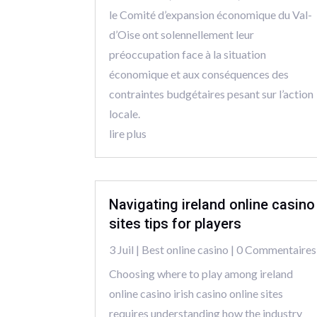
le Comité d’expansion économique du Val-
d’Oise ont solennellement leur
préoccupation face à la situation
économique et aux conséquences des
contraintes budgétaires pesant sur l’action
locale.
lire plus
Navigating ireland online casino
sites tips for players
3 Juil
|
Best online casino
| 0 Commentaires
Choosing where to play among ireland
online casino irish casino online sites
requires understanding how the industry