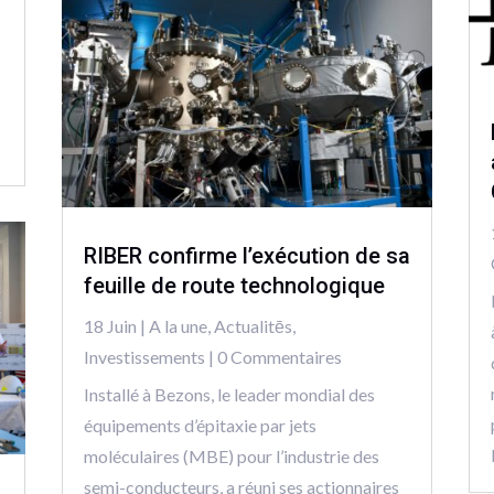
RIBER confirme l’exécution de sa
feuille de route technologique
18 Juin
|
A la une
,
Actualitēs
,
Investissements
| 0 Commentaires
Installé à Bezons, le leader mondial des
équipements d’épitaxie par jets
moléculaires (MBE) pour l’industrie des
semi-conducteurs, a réuni ses actionnaires