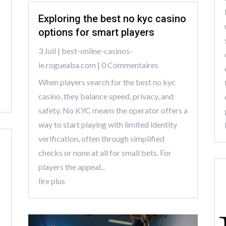
Exploring the best no kyc casino
options for smart players
3 Juil
|
best-online-casinos-
ie.rogueaba.com
| 0 Commentaires
When players search for the best no kyc
casino, they balance speed, privacy, and
safety. No KYC means the operator offers a
way to start playing with limited identity
verification, often through simplified
checks or none at all for small bets. For
players the appeal...
lire plus