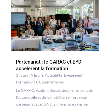
Partenariat : le GARAC et BYD
accélèrent la formation
19 Juin
|
A la une
,
Actualitēs
,
Evenement
,
Formation
| 0 Commentaires
Le GARAC, École nationale des professions de
l’automobile et de la mobilité, renforce son
partenariat avec BYD, signé en mars dernier