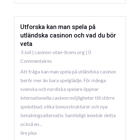
Utforska kan man spela på
utländska casinon och vad du bör
veta
3 Juil
|
casinon-utan-licens.org
| 0
Commentaires
Att fråga kan man spela på utländska casinon
berör mer än bara spelglädje. För många
svenska och nordiska spelare öppnar
internationella casinon möjligheter till större
spelutbud, olika bonusstrukturer och nya
betalningsalternativ. Samtidigt innebär detta
också en...
lire plus