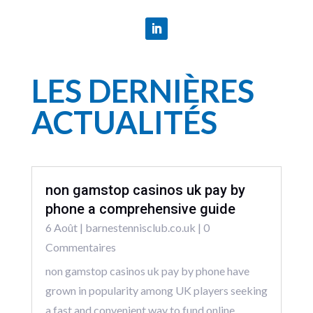
LES DERNIÈRES
ACTUALITÉS
non gamstop casinos uk pay by
phone a comprehensive guide
6 Août
|
barnestennisclub.co.uk
| 0
Commentaires
non gamstop casinos uk pay by phone have
grown in popularity among UK players seeking
a fast and convenient way to fund online