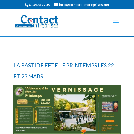
0134259708
info@contact-entreprises.net
LA BASTIDE FÊTE LE PRINTEMPS LES 22
ET 23 MARS