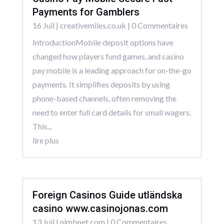
Payments for Gamblers
16 Juil
|
creativemiles.co.uk
| 0 Commentaires
IntroductionMobile deposit options have
changed how players fund games, and casino
pay mobile is a leading approach for on-the-go
payments. It simplifies deposits by using
phone-based channels, often removing the
need to enter full card details for small wagers.
This...
lire plus
Foreign Casinos Guide utländska
casino www.casinojonas.com
13 Juil
|
nimbnet.com
| 0 Commentaires