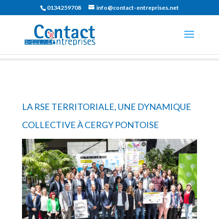
0134259708
info@contact-entreprises.net
LA RSE TERRITORIALE, UNE DYNAMIQUE
COLLECTIVE À CERGY PONTOISE