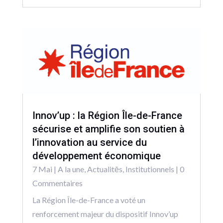
Innov’up : la Région Île-de-France
sécurise et amplifie son soutien à
l’innovation au service du
développement économique
7 Mai
|
A la une
,
Actualitēs
,
Institutionnels
| 0
Commentaires
La Région Île-de-France a voté un
renforcement majeur du dispositif Innov’up