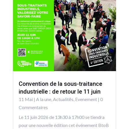
Convention de la sous-traitance
industrielle : de retour le 11 juin
11 Mai
|
A la une
,
Actualitēs
,
Evenement
| 0
Commentaires
Le 11 juin 2026 de 13h30 à 17h00 se tiendra
pour une nouvelle édition cet événement BtoB