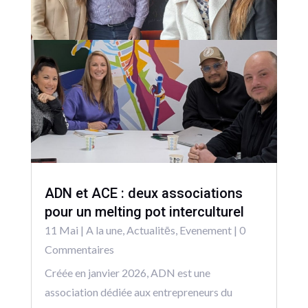
ADN et ACE : deux associations
pour un melting pot interculturel
11 Mai
|
A la une
,
Actualitēs
,
Evenement
| 0
Commentaires
Créée en janvier 2026, ADN est une
association dédiée aux entrepreneurs du