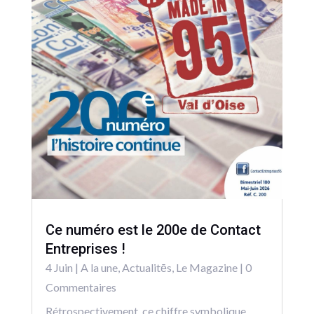
Ce numéro est le 200e de Contact
Entreprises !
4 Juin
|
A la une
,
Actualitēs
,
Le Magazine
| 0
Commentaires
Rétrospectivement, ce chiffre symbolique