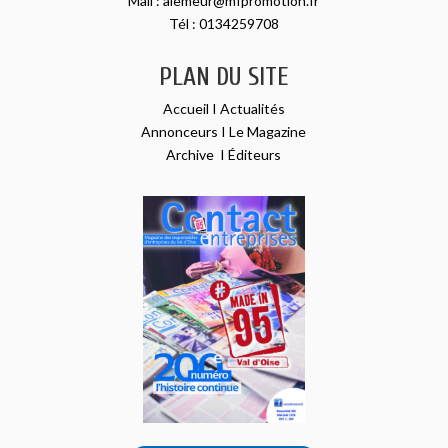
Mail :
alemeur@mfpromotion.fr
Tél :
0134259708
PLAN DU SITE
Accueil
I
Actualités
Annonceurs
I
Le Magazine
Archive
I
Éditeurs