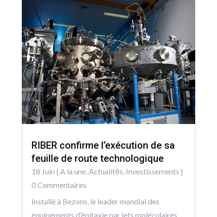
RIBER confirme l’exécution de sa
feuille de route technologique
18 Juin
|
A la une
,
Actualitēs
,
Investissements
|
0 Commentaires
Installé à Bezons, le leader mondial des
équipements d’épitaxie par jets moléculaires