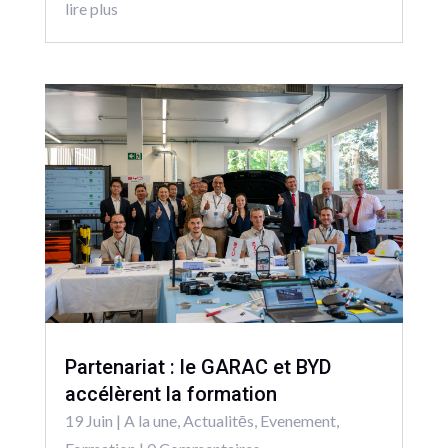
lire plus
Partenariat : le GARAC et BYD
accélèrent la formation
19 Juin
|
A la une
,
Actualitēs
,
Evenement
,