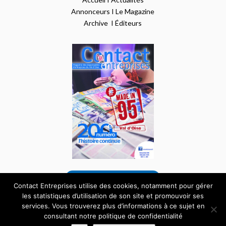
Annonceurs
I
Le Magazine
Archive
I
Éditeurs
VOIR NOTRE DERNIER NUMÉRO
Contact Entreprises utilise des cookies, notamment pour gérer
les statistiques d’utilisation de son site et promouvoir ses
services. Vous trouverez plus d’informations à ce sujet en
Tous droits réservés – Site internet réalisé par
consultant notre politique de confidentialité
l’agence
Pardalys
|
Mentions Légales
|
Données