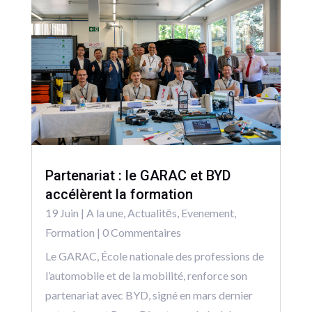
Partenariat : le GARAC et BYD
accélèrent la formation
19 Juin
|
A la une
,
Actualitēs
,
Evenement
,
Formation
| 0 Commentaires
Le GARAC, École nationale des professions de
l’automobile et de la mobilité, renforce son
partenariat avec BYD, signé en mars dernier