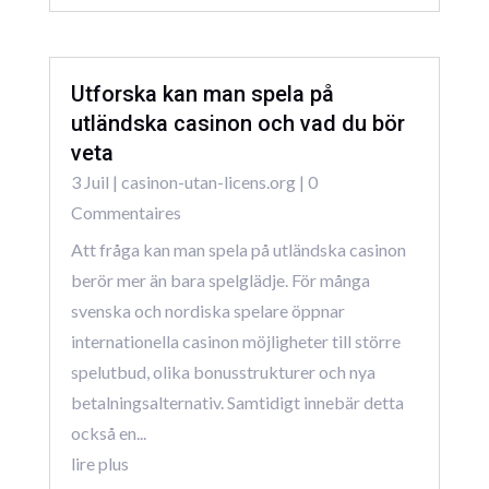
Utforska kan man spela på
utländska casinon och vad du bör
veta
3 Juil
|
casinon-utan-licens.org
| 0
Commentaires
Att fråga kan man spela på utländska casinon
berör mer än bara spelglädje. För många
svenska och nordiska spelare öppnar
internationella casinon möjligheter till större
spelutbud, olika bonusstrukturer och nya
betalningsalternativ. Samtidigt innebär detta
också en...
lire plus