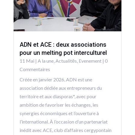
ADN et ACE : deux associations
pour un melting pot interculturel
11 Mai
|
A la une
,
Actualitēs
,
Evenement
| 0
Commentaires
Créée en janvier 2026, ADN est une
association dédiée aux entrepreneurs du
territoire et aux diasporas*, avec pour
ambition de favoriser les échanges, les
synergies économiques et l’ouverture à
l’international. À l’occasion d’un partenariat
inédit avec ACE, club d’affaires cergypontain