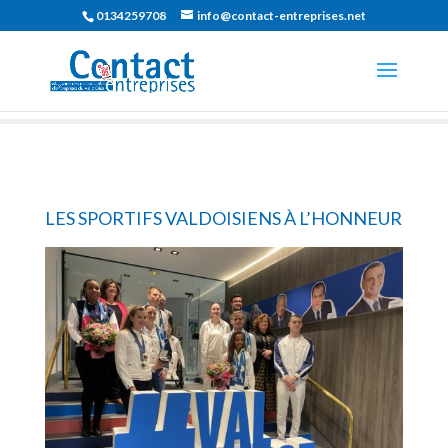
0134259708
info@contact-entreprises.net
LES SPORTIFS VALDOISIENS À L’HONNEUR