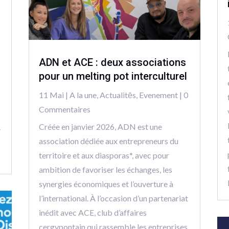
ADN et ACE : deux associations
pour un melting pot interculturel
11 Mai
|
A la une
,
Actualitēs
,
Evenement
| 0
Commentaires
Créée en janvier 2026, ADN est une
4
association dédiée aux entrepreneurs du
territoire et aux diasporas*, avec pour
ambition de favoriser les échanges, les
synergies économiques et l’ouverture à
l’international. À l’occasion d’un partenariat
inédit avec ACE, club d’affaires
cergypontain qui rassemble les entreprises