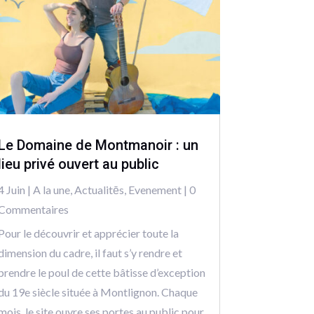
Le Domaine de Montmanoir : un
lieu privé ouvert au public
4 Juin
|
A la une
,
Actualitēs
,
Evenement
| 0
Commentaires
Pour le découvrir et apprécier toute la
dimension du cadre, il faut s’y rendre et
prendre le poul de cette bâtisse d’exception
du 19e siècle située à Montlignon. Chaque
mois, le site ouvre ses portes au public pour