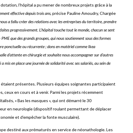
 dotation, l’hôpital a pu mener de nombreux projets grâce à la
ement effective depuis trois ans,
précise Pauline Amoudry, Chargée
nous a fallu créer des relations avec les entreprises du territoire, prendre
 faites progressivement. L’hôpital touche tout le monde, chacun se sent
 – PME que des grands groupes, qui nous soutiennent sous des formes
nière ponctuelle ou récurrente ; dons en matériel comme Ikea
salle d’attente en chirurgie et souhaite nous accompagner sur d’autres
 a mis en place une journée de solidarité avec ses salariés, au sein de
s étaient présentes. Plusieurs équipes soignantes participaient
és, ceux en cours et à venir. Parmi les projets récemment
italisés, « Bas les masques », qui ont démarré le 30
teur en neurologie (dispositif roulant permettant de déplacer
autonomie et d’empêcher la fonte musculaire).
scope destiné aux prématurés en service de néonathologie. Les