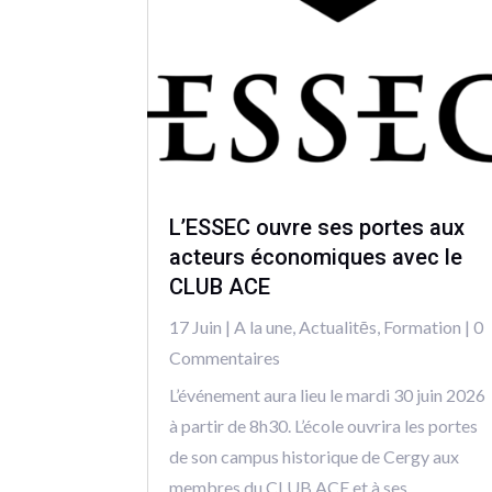
L’ESSEC ouvre ses portes aux
acteurs économiques avec le
CLUB ACE
17 Juin
|
A la une
,
Actualitēs
,
Formation
| 0
Commentaires
L’événement aura lieu le mardi 30 juin 2026
à partir de 8h30. L’école ouvrira les portes
de son campus historique de Cergy aux
membres du CLUB ACE et à ses