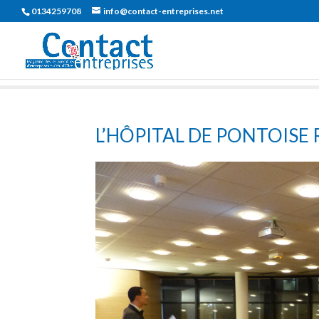
0134259708
info@contact-entreprises.net
L’HÔPITAL DE PONTOISE