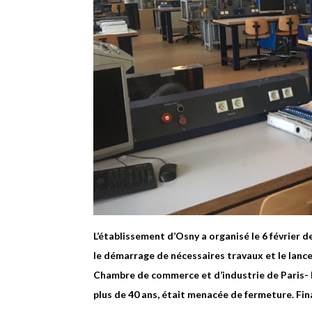
L’établissement d’Osny a organisé le 6 février d
le démarrage de nécessaires travaux et le lance
Chambre de commerce et d’industrie de Paris- I
plus de 40 ans, était menacée de fermeture. Fin