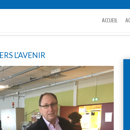
ACCUEIL
A
ERS L’AVENIR