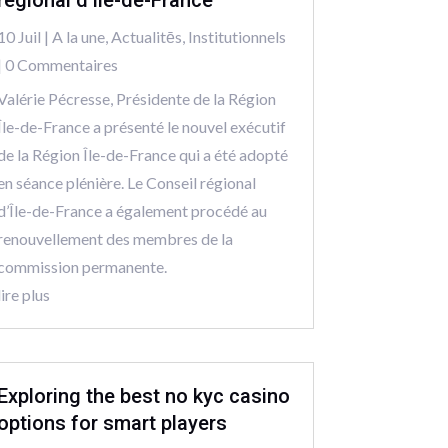
régional d’Île-de-France
10 Juil
|
A la une
,
Actualitēs
,
Institutionnels
| 0 Commentaires
Valérie Pécresse, Présidente de la Région
Île-de-France a présenté le nouvel exécutif
de la Région Île-de-France qui a été adopté
en séance plénière. Le Conseil régional
d’Île-de-France a également procédé au
renouvellement des membres de la
commission permanente.
lire plus
Exploring the best no kyc casino
options for smart players