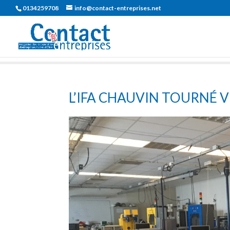
0134259708
info@contact-entreprises.net
L’IFA CHAUVIN TOURNÉ V