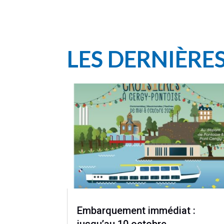
LES DERNIÈRE
Embarquement immédiat :