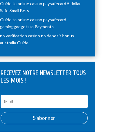
Guide to online casino paysafecard 5 dollar
Safe Small Bets
Guide to online casino paysafecard
gaminggadgets.io Payments
no verification casino no deposit bonus
australia Guide
RECEVEZ NOTRE NEWSLETTER TOUS
LES MOIS !
S'abonner