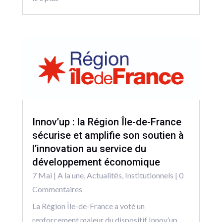
Innov’up : la Région Île-de-France
sécurise et amplifie son soutien à
l’innovation au service du
développement économique
7 Mai
|
A la une
,
Actualitēs
,
Institutionnels
| 0
Commentaires
La Région Île-de-France a voté un
renforcement majeur du dispositif Innov’up