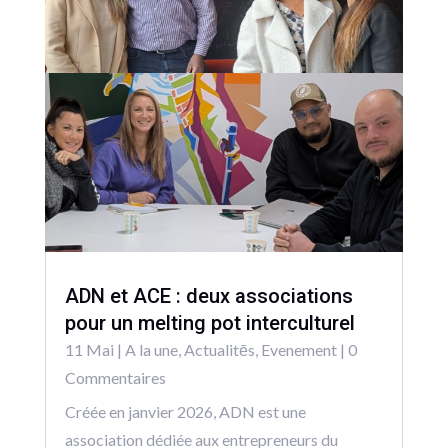
ADN et ACE : deux associations
pour un melting pot interculturel
11 Mai
|
A la une
,
Actualitēs
,
Evenement
| 0
Commentaires
Créée en janvier 2026, ADN est une
association dédiée aux entrepreneurs du