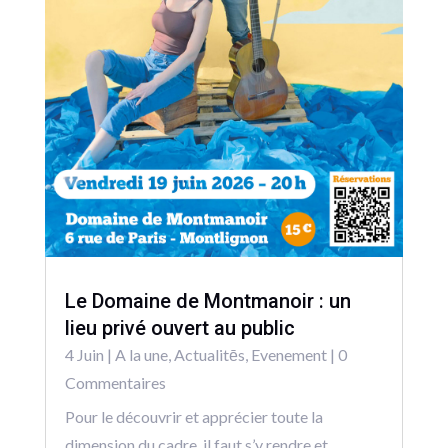
Le Domaine de Montmanoir : un
lieu privé ouvert au public
4 Juin
|
A la une
,
Actualitēs
,
Evenement
| 0
Commentaires
Pour le découvrir et apprécier toute la
dimension du cadre, il faut s’y rendre et