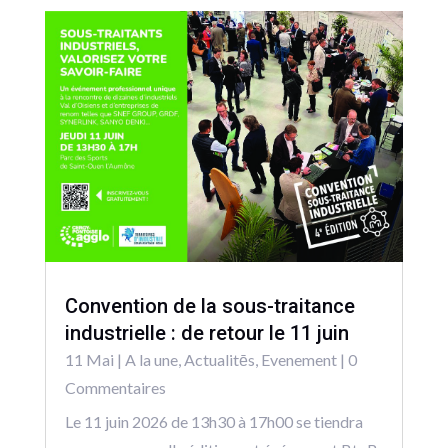
Convention de la sous-traitance
industrielle : de retour le 11 juin
11 Mai
|
A la une
,
Actualitēs
,
Evenement
| 0
Commentaires
Le 11 juin 2026 de 13h30 à 17h00 se tiendra