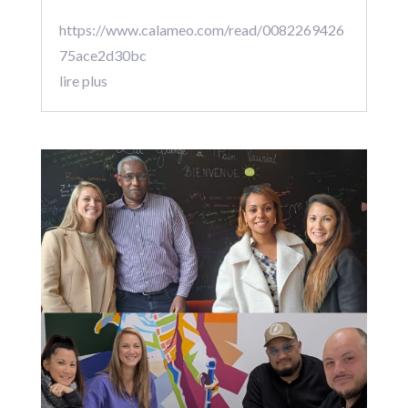
https://www.calameo.com/read/0082269426
75ace2d30bc
lire plus