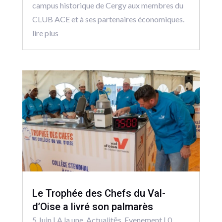
campus historique de Cergy aux membres du
CLUB ACE et à ses partenaires économiques.
lire plus
Le Trophée des Chefs du Val-
d’Oise a livré son palmarès
5 Juin
|
A la une
,
Actualitēs
,
Evenement
| 0