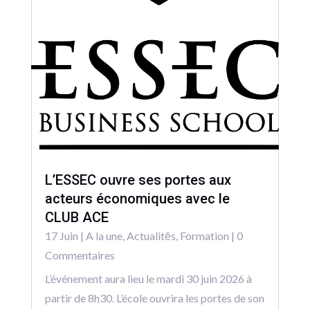
L’ESSEC ouvre ses portes aux
acteurs économiques avec le
CLUB ACE
17 Juin
|
A la une
,
Actualitēs
,
Formation
| 0
Commentaires
L’événement aura lieu le mardi 30 juin 2026 à
partir de 8h30. L’école ouvrira les portes de son