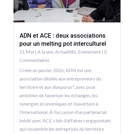
ADN et ACE : deux associations
pour un melting pot interculturel
11 Mai
|
A la une
,
Actualitēs
,
Evenement
| 0
Commentaires
Créée en janvier 2026, ADN est une
association dédiée aux entrepreneurs du
territoire et aux diasporas*, avec pour
ambition de favoriser les échanges, les
synergies économiques et l’ouverture à
l’international. À l’occasion d’un partenariat
inédit avec ACE, club d’affaires cergypontain
qui rassemble les entreprises du territoire