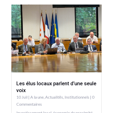
Les élus locaux parlent d’une seule
voix
10 Juil
|
A la une
,
Actualitēs
,
Institutionnels
| 0
Commentaires
Investissement local, économie de proximité