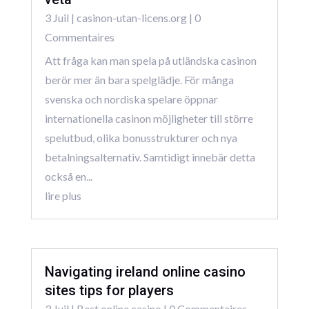
3 Juil
|
casinon-utan-licens.org
| 0
Commentaires
Att fråga kan man spela på utländska casinon
berör mer än bara spelglädje. För många
svenska och nordiska spelare öppnar
internationella casinon möjligheter till större
spelutbud, olika bonusstrukturer och nya
betalningsalternativ. Samtidigt innebär detta
också en...
lire plus
Navigating ireland online casino
sites tips for players
3 Juil
|
Best online casino
| 0 Commentaires