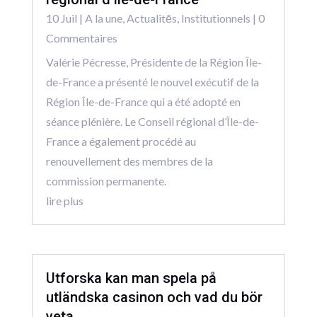
10 Juil
|
A la une
,
Actualitēs
,
Institutionnels
| 0
Commentaires
Valérie Pécresse, Présidente de la Région Île-
de-France a présenté le nouvel exécutif de la
Région Île-de-France qui a été adopté en
séance plénière. Le Conseil régional d’Île-de-
France a également procédé au
renouvellement des membres de la
commission permanente.
lire plus
Utforska kan man spela på
utländska casinon och vad du bör
veta