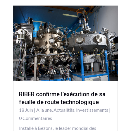
RIBER confirme l’exécution de sa
feuille de route technologique
18 Juin
|
A la une
,
Actualitēs
,
Investissements
|
0 Commentaires
Installé à Bezons, le leader mondial des