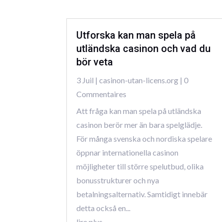
Utforska kan man spela på
utländska casinon och vad du
bör veta
3 Juil
|
casinon-utan-licens.org
| 0
Commentaires
Att fråga kan man spela på utländska
casinon berör mer än bara spelglädje.
För många svenska och nordiska spelare
öppnar internationella casinon
möjligheter till större spelutbud, olika
bonusstrukturer och nya
betalningsalternativ. Samtidigt innebär
detta också en...
lire plus