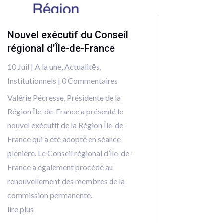
Nouvel exécutif du Conseil
régional d’Île-de-France
10 Juil
|
A la une
,
Actualitēs
,
Institutionnels
| 0 Commentaires
Valérie Pécresse, Présidente de la
Région Île-de-France a présenté le
nouvel exécutif de la Région Île-de-
France qui a été adopté en séance
plénière. Le Conseil régional d’Île-de-
France a également procédé au
renouvellement des membres de la
commission permanente.
lire plus