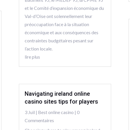
et le Comité d’expansion économique du
Val-d’Oise ont solennellement leur
préoccupation face à la situation
économique et aux conséquences des
contraintes budgétaires pesant sur
l’action locale.
lire plus
Navigating ireland online
casino sites tips for players
3 Juil
|
Best online casino
| 0
Commentaires