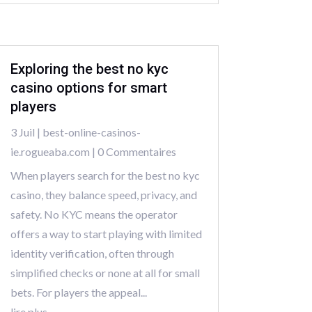
Exploring the best no kyc
casino options for smart
players
3 Juil
|
best-online-casinos-
ie.rogueaba.com
| 0 Commentaires
When players search for the best no kyc
casino, they balance speed, privacy, and
safety. No KYC means the operator
offers a way to start playing with limited
identity verification, often through
simplified checks or none at all for small
bets. For players the appeal...
lire plus