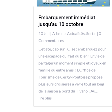
Embarquement immédiat :
jusqu’au 10 octobre
10 Juil
|
A la une
,
Actualitēs
,
Sortir
| 0
Commentaires
Cet été, cap sur l’Oise : embarquez pour
une escapade qui fait du bien ! Envie de
partager un moment simple et joyeux en
famille ou entre amis ? L’Office de
Tourisme de Cergy-Pontoise propose
plusieurs croisières à vivre tout au long
de la saison à bord du Tivano ! Au...
lire plus