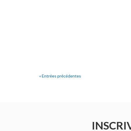
« Entrées précédentes
INSCRI