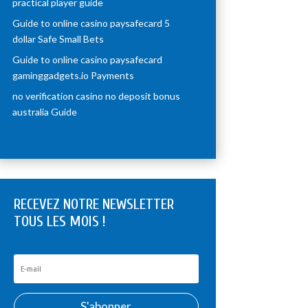
practical player guide
Guide to online casino paysafecard 5
dollar Safe Small Bets
Guide to online casino paysafecard
gaminggadgets.io Payments
no verification casino no deposit bonus
australia Guide
RECEVEZ NOTRE NEWSLETTER
TOUS LES MOIS !
S'abonner