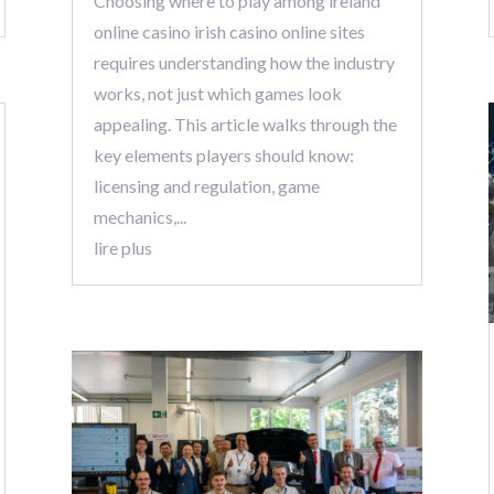
Choosing where to play among ireland
online casino irish casino online sites
requires understanding how the industry
works, not just which games look
appealing. This article walks through the
key elements players should know:
licensing and regulation, game
mechanics,...
lire plus