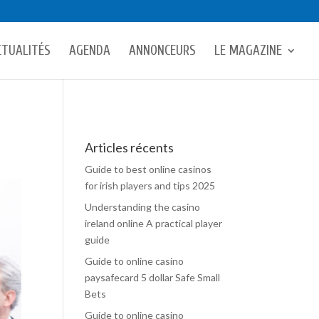
CTUALITÉS
AGENDA
ANNONCEURS
LE MAGAZINE
Articles récents
Guide to best online casinos
for irish players and tips 2025
Understanding the casino
ireland online A practical player
guide
Guide to online casino
paysafecard 5 dollar Safe Small
Bets
Guide to online casino