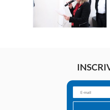
INSCRI