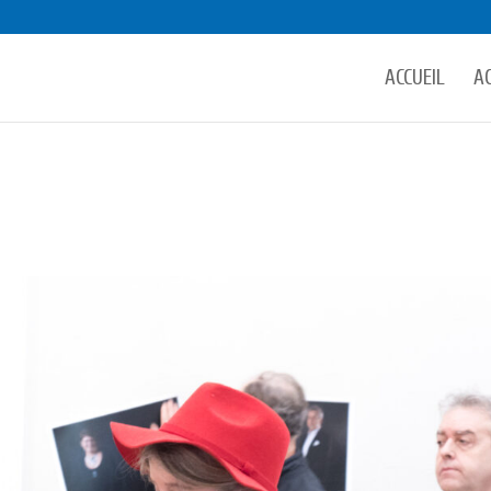
ACCUEIL
A