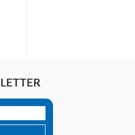
SLETTER