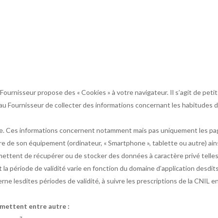
rnisseur propose des « Cookies » à votre navigateur. Il s’agit de petits
u Fournisseur de collecter des informations concernant les habitudes de 
ble. Ces informations concernent notamment mais pas uniquement les pages
ature de son équipement (ordinateur, « Smartphone », tablette ou autre) ain
ttent de récupérer ou de stocker des données à caractère privé telles 
nt la période de validité varie en fonction du domaine d’application desdi
cerne lesdites périodes de validité, à suivre les prescriptions de la CNIL 
ermettent entre autre :