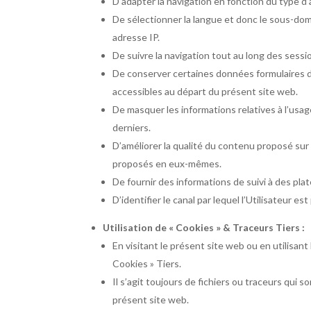
D’adapter la navigation en fonction du type d’
De sélectionner la langue et donc le sous-doma
adresse IP.
De suivre la navigation tout au long des session
De conserver certaines données formulaires d
accessibles au départ du présent site web.
De masquer les informations relatives à l’usage
derniers.
D’améliorer la qualité du contenu proposé sur 
proposés en eux-mêmes.
De fournir des informations de suivi à des pla
D’identifier le canal par lequel l’Utilisateur es
Utilisation de « Cookies » & Traceurs Tiers :
En visitant le présent site web ou en utilisant
Cookies » Tiers.
Il s’agit toujours de fichiers ou traceurs qui s
présent site web.