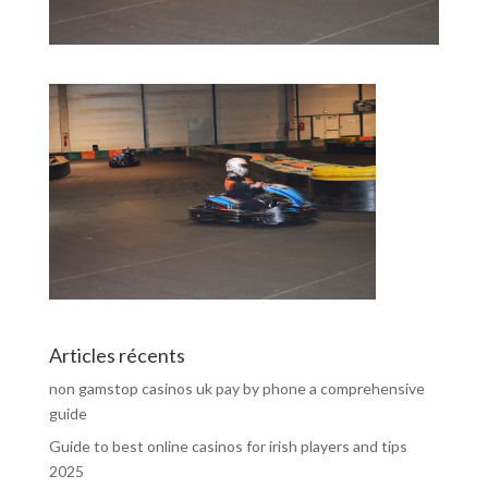
Articles récents
non gamstop casinos uk pay by phone a comprehensive
guide
Guide to best online casinos for irish players and tips
2025