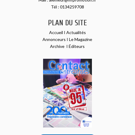
Tél :
0134259708
PLAN DU SITE
Accueil
I
Actualités
Annonceurs
I
Le Magazine
Archive
I
Éditeurs