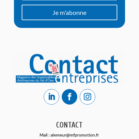
Je m'abonne
CONTACT
Mail :
alemeur@mfpromotion.fr