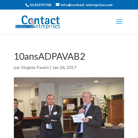
0134259708
info@contact-entreprises.net
10ansADPAVAB2
par
Virginie Paviot
|
Jan 26, 2017