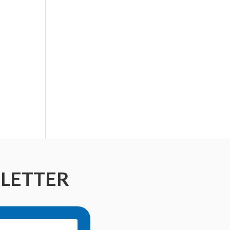
SLETTER