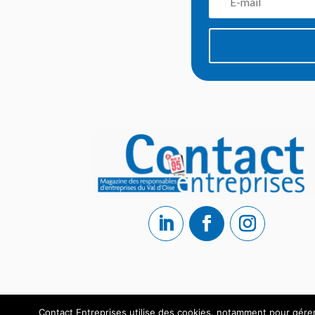
Contact Entreprises utilise des cookies, notamment pour gérer l