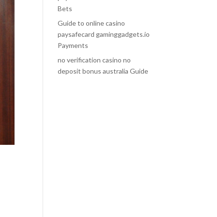
Bets
Guide to online casino
paysafecard gaminggadgets.io
Payments
no verification casino no
deposit bonus australia Guide