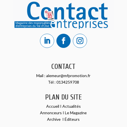
CONTACT
Mail :
alemeur@mfpromotion.fr
Tél :
0134259708
PLAN DU SITE
Accueil
I
Actualités
Annonceurs
I
Le Magazine
Archive
I
Éditeurs