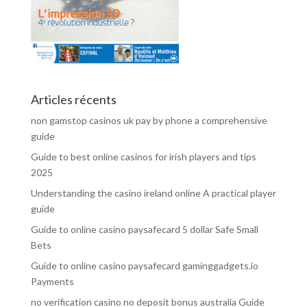
Articles récents
non gamstop casinos uk pay by phone a comprehensive
guide
Guide to best online casinos for irish players and tips
2025
Understanding the casino ireland online A practical player
guide
Guide to online casino paysafecard 5 dollar Safe Small
Bets
Guide to online casino paysafecard gaminggadgets.io
Payments
no verification casino no deposit bonus australia Guide