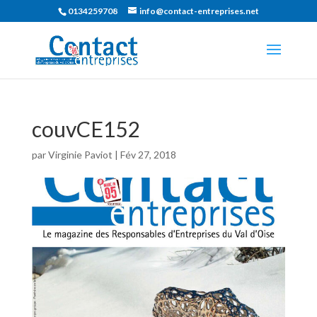
0134259708
info@contact-entreprises.net
couvCE152
par
Virginie Paviot
|
Fév 27, 2018