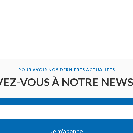
POUR AVOIR NOS DERNIÈRES ACTUALITÉS
VEZ-VOUS À NOTRE NEW
Je m'abonne