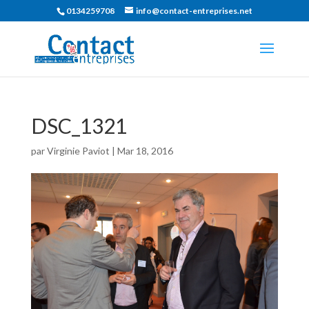
0134259708
info@contact-entreprises.net
DSC_1321
par
Virginie Paviot
|
Mar 18, 2016