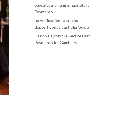
paysafecard gaminggadgets.io
Payments
no verification casino no
deposit bonus australia Guide
Casino Pay Mobile Secure Fast
Payments for Gamblers