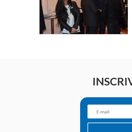
INSCRI