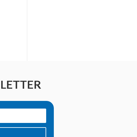
SLETTER