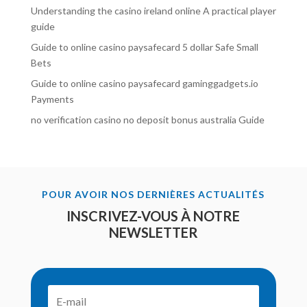
Understanding the casino ireland online A practical player
guide
Guide to online casino paysafecard 5 dollar Safe Small
Bets
Guide to online casino paysafecard gaminggadgets.io
Payments
no verification casino no deposit bonus australia Guide
POUR AVOIR NOS DERNIÈRES ACTUALITÉS
INSCRIVEZ-VOUS À NOTRE
NEWSLETTER