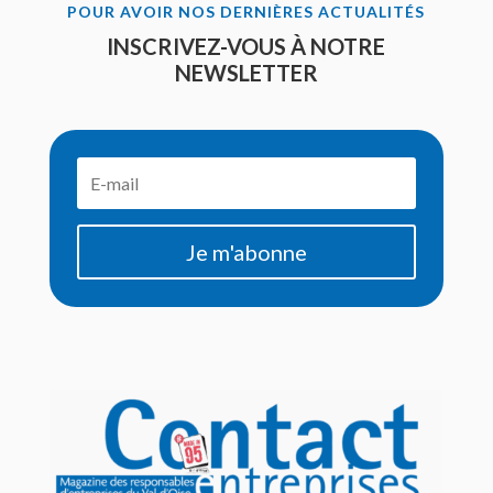
POUR AVOIR NOS DERNIÈRES ACTUALITÉS
INSCRIVEZ-VOUS À NOTRE
NEWSLETTER
Je m'abonne