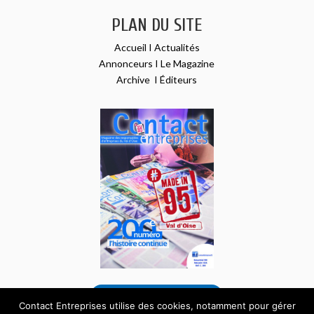
PLAN DU SITE
Accueil
I
Actualités
Annonceurs
I
Le Magazine
Archive
I
Éditeurs
VOIR NOTRE DERNIER NUMÉRO
Contact Entreprises utilise des cookies, notamment pour gérer