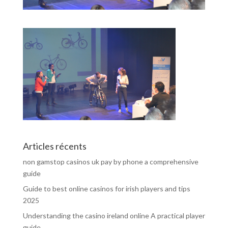
Articles récents
non gamstop casinos uk pay by phone a comprehensive
guide
Guide to best online casinos for irish players and tips
2025
Understanding the casino ireland online A practical player
guide