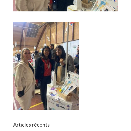
Articles récents