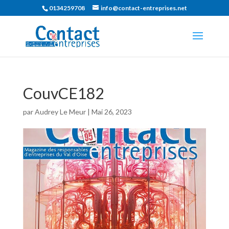
0134259708
info@contact-entreprises.net
CouvCE182
par
Audrey Le Meur
|
Mai 26, 2023