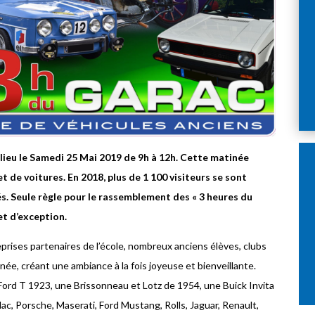
ieu le Samedi 25 Mai 2019 de 9h à 12h. Cette matinée
t de voitures. En 2018, plus de 1 100 visiteurs se sont
s. Seule règle pour le rassemblement des « 3 heures du
et d’exception.
rises partenaires de l’école, nombreux anciens élèves, clubs
ée, créant une ambiance à la fois joyeuse et bienveillante.
 Ford T 1923, une Brissonneau et Lotz de 1954, une Buick Invita
c, Porsche, Maserati, Ford Mustang, Rolls, Jaguar, Renault,