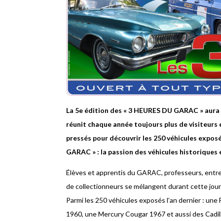
La 5e édition des « 3 HEURES DU GARAC » aura l
réunit chaque année toujours plus de visiteurs e
pressés pour découvrir les 250 véhicules exposé
GARAC » : la passion des véhicules historiques 
Élèves et apprentis du GARAC, professeurs, entrep
de collectionneurs se mélangent durant cette journ
Parmi les 250 véhicules exposés l’an dernier : une
1960, une Mercury Cougar 1967 et aussi des Cadilla