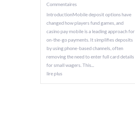
Commentaires
IntroductionMobile deposit options have
changed how players fund games, and
casino pay mobile is a leading approach for
on-the-go payments. It simplifies deposits
by using phone-based channels, often
removing the need to enter full card details
for small wagers. This...
lire plus