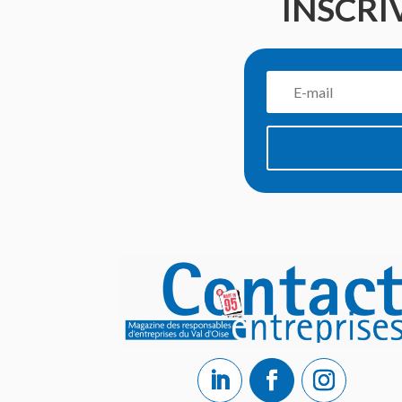
INSCRI