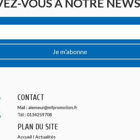
VEZ-VOUS À NOTRE NEW
Je m'abonne
CONTACT
Mail :
alemeur@mfpromotion.fr
Tél :
0134259708
PLAN DU SITE
Accueil
I
Actualités