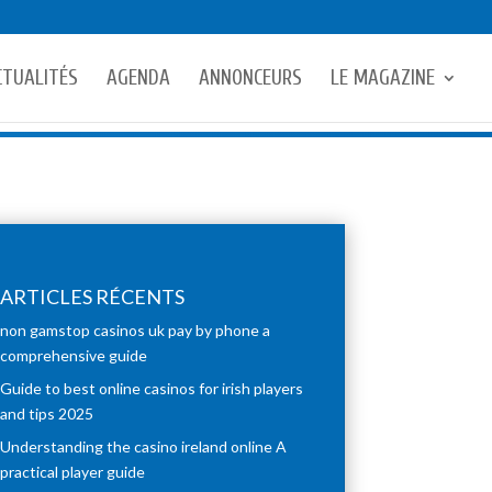
CTUALITÉS
AGENDA
ANNONCEURS
LE MAGAZINE
ARTICLES RÉCENTS
non gamstop casinos uk pay by phone a
comprehensive guide
Guide to best online casinos for irish players
and tips 2025
Understanding the casino ireland online A
practical player guide