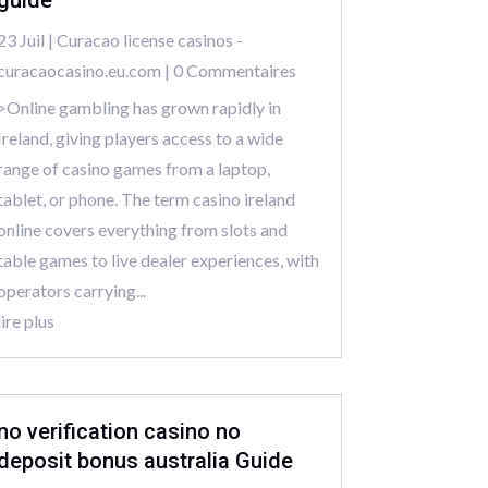
guide
23 Juil
|
Curacao license casinos -
curacaocasino.eu.com
| 0 Commentaires
>Online gambling has grown rapidly in
Ireland, giving players access to a wide
range of casino games from a laptop,
tablet, or phone. The term casino ireland
online covers everything from slots and
table games to live dealer experiences, with
operators carrying...
lire plus
no verification casino no
deposit bonus australia Guide