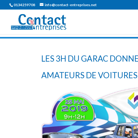
0134259708
info@contact-entreprises.net
LES 3H DU GARAC DONN
AMATEURS DE VOITURES