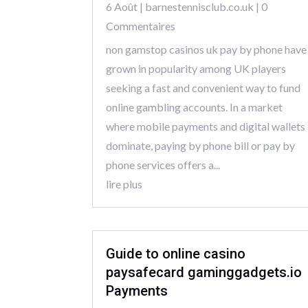
6 Août
|
barnestennisclub.co.uk
| 0
Commentaires
non gamstop casinos uk pay by phone have
grown in popularity among UK players
seeking a fast and convenient way to fund
online gambling accounts. In a market
where mobile payments and digital wallets
dominate, paying by phone bill or pay by
phone services offers a...
lire plus
Guide to online casino
paysafecard gaminggadgets.io
Payments