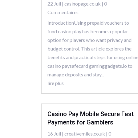
22 Juil
|
casinopage.co.uk
| 0
Commentaires
IntroductionUsing prepaid vouchers to
fund casino play has become a popular
option for players who want privacy and
budget control. This article explores the
benefits and practical steps for using onlin
casino paysafecard gaminggadgets.io to
manage deposits and stay...
lire plus
Casino Pay Mobile Secure Fast
Payments for Gamblers
16 Juil
|
creativemiles.co.uk
| 0