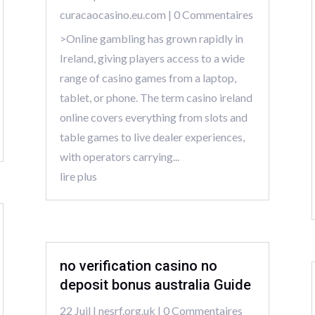
curacaocasino.eu.com
| 0 Commentaires
>Online gambling has grown rapidly in
Ireland, giving players access to a wide
range of casino games from a laptop,
tablet, or phone. The term casino ireland
online covers everything from slots and
table games to live dealer experiences,
with operators carrying...
lire plus
no verification casino no
deposit bonus australia Guide
22 Juil
|
nesrf.org.uk
| 0 Commentaires