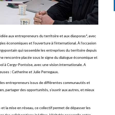
diée aux entrepreneurs du territoire et aux diasporas*, avec
ies économiques et l’ouverture à l’international. À l’occasion
ergypontain qui rassemble les entreprises du territoire depuis
 une rencontre placée sous le signe du dialogue économique et
ol à Cergy-Pontoise, avec une vision internationale. A
neuses : Catherine et Julie Perregaux.
it des entrepreneurs issus de différentes communautés et
en, partager des opportunités, s’ouvrir aux autres, et mieux
 et la mise en réseau, ce collectif permet de dépasser les
er des collaborations inédites. Véritable passerelle entre