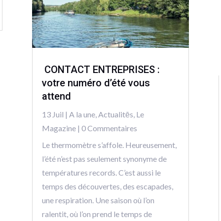
CONTACT ENTREPRISES :
votre numéro d’été vous
attend
13 Juil
|
A la une
,
Actualitēs
,
Le
Magazine
| 0 Commentaires
Le thermomètre s’affole. Heureusement,
l’été n’est pas seulement synonyme de
températures records. C’est aussi le
temps des découvertes, des escapades,
une respiration. Une saison où l’on
ralentit, où l’on prend le temps de