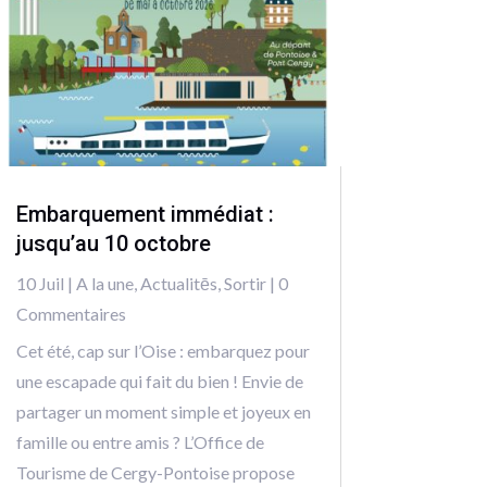
Embarquement immédiat :
jusqu’au 10 octobre
10 Juil
|
A la une
,
Actualitēs
,
Sortir
| 0
Commentaires
Cet été, cap sur l’Oise : embarquez pour
une escapade qui fait du bien ! Envie de
partager un moment simple et joyeux en
famille ou entre amis ? L’Office de
Tourisme de Cergy-Pontoise propose