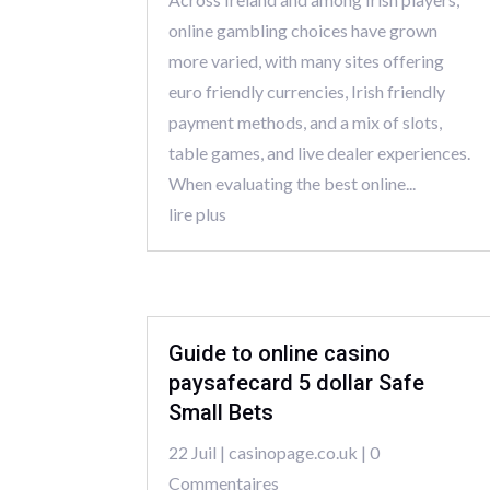
online gambling choices have grown
more varied, with many sites offering
euro friendly currencies, Irish friendly
payment methods, and a mix of slots,
table games, and live dealer experiences.
When evaluating the best online...
lire plus
Guide to online casino
paysafecard 5 dollar Safe
Small Bets
22 Juil
|
casinopage.co.uk
| 0
Commentaires