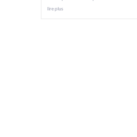
lire plus