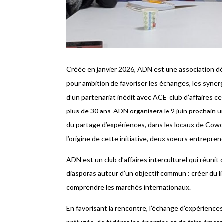
Créée en janvier 2026, ADN est une association dé
pour ambition de favoriser les échanges, les synerg
d’un partenariat inédit avec ACE, club d’affaires c
plus de 30 ans, ADN organisera le 9 juin prochain
du partage d’expériences, dans les locaux de Cowo
l’origine de cette initiative, deux soeurs entrepre
ADN est un club d’affaires interculturel qui réun
diasporas autour d’un objectif commun : créer du li
comprendre les marchés internationaux.
En favorisant la rencontre, l’échange d’expériences
préjugés, de fédérer les énergies et de faire émerg