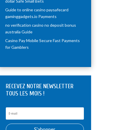
dollar Safe Small Bets
Guide to online casino paysafecard
gaminggadgets.io Payments
no verification casino no deposit bonus
australia Guide
Casino Pay Mobile Secure Fast Payments
for Gamblers
RECEVEZ NOTRE NEWSLETTER
TOUS LES MOIS !
S'abonner