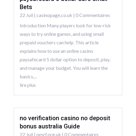
Bets
22 Juil
|
casinopage.co.uk
| 0 Commentaires
Introduction Many players look for low-risk
ways to try online games, and using small
prepaid vouchers can help. This article
explains how to use an online casino
paysafecard 5 dollar option to deposit, play,
and manage your budget. You will learn the
basics,...
lire plus
no verification casino no deposit
bonus australia Guide
22 Juil
|
nesrf.org.uk
| 0 Commentaires