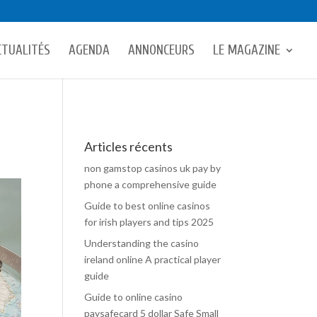
CTUALITÉS
AGENDA
ANNONCEURS
LE MAGAZINE
Articles récents
non gamstop casinos uk pay by
phone a comprehensive guide
Guide to best online casinos
for irish players and tips 2025
Understanding the casino
ireland online A practical player
guide
Guide to online casino
paysafecard 5 dollar Safe Small