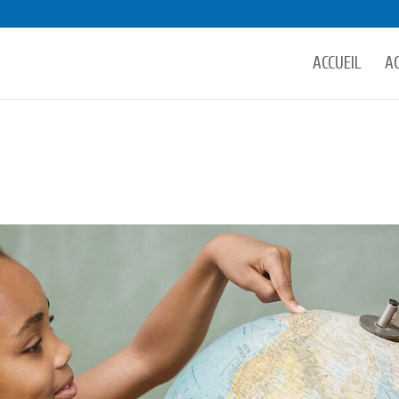
ACCUEIL
A