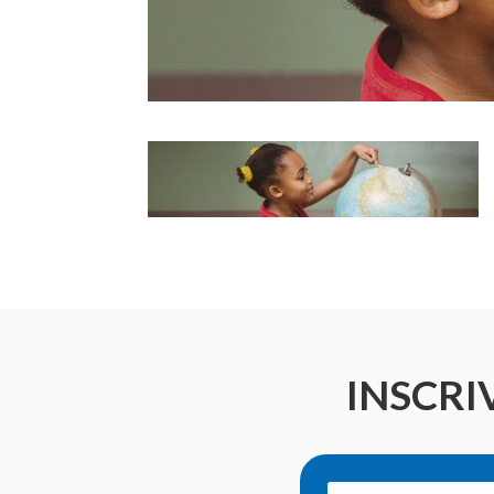
INSCRI