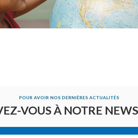
POUR AVOIR NOS DERNIÈRES ACTUALITÉS
VEZ-VOUS À NOTRE NEW