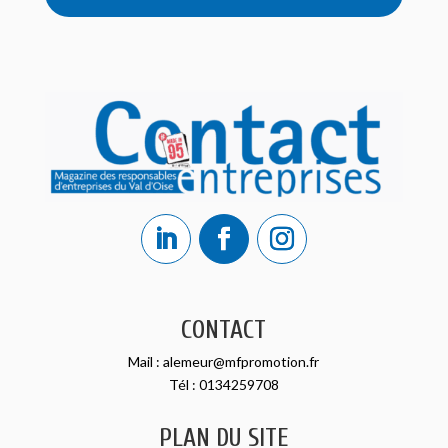
CONTACT
Mail :
alemeur@mfpromotion.fr
Tél :
0134259708
PLAN DU SITE