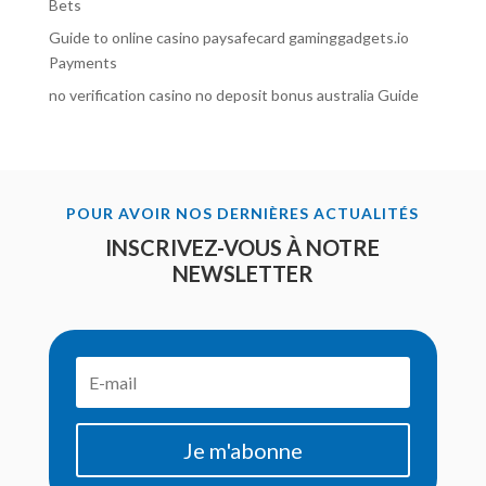
Bets
Guide to online casino paysafecard gaminggadgets.io
Payments
no verification casino no deposit bonus australia Guide
POUR AVOIR NOS DERNIÈRES ACTUALITÉS
INSCRIVEZ-VOUS À NOTRE
NEWSLETTER
Je m'abonne