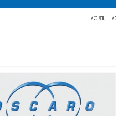
ACCUEIL
A