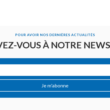
POUR AVOIR NOS DERNIÈRES ACTUALITÉS
VEZ-VOUS À NOTRE NEW
Je m'abonne