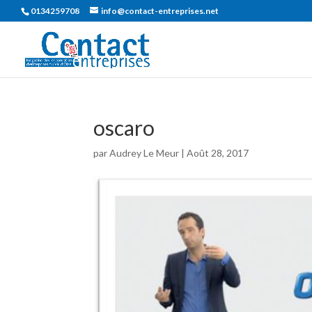
0134259708
info@contact-entreprises.net
oscaro
par
Audrey Le Meur
|
Août 28, 2017