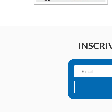
INSCRI