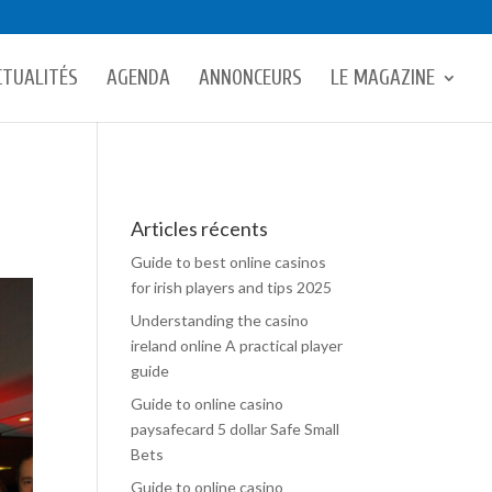
CTUALITÉS
AGENDA
ANNONCEURS
LE MAGAZINE
Articles récents
Guide to best online casinos
for irish players and tips 2025
Understanding the casino
ireland online A practical player
guide
Guide to online casino
paysafecard 5 dollar Safe Small
Bets
Guide to online casino