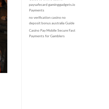
paysafecard gaminggadgets.io
Payments
no verification casino no
deposit bonus australia Guide
Casino Pay Mobile Secure Fast
Payments for Gamblers