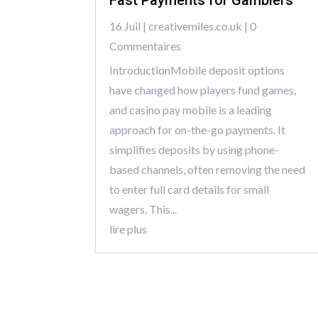
Fast Payments for Gamblers
16 Juil
|
creativemiles.co.uk
| 0
Commentaires
IntroductionMobile deposit options
have changed how players fund games,
and casino pay mobile is a leading
approach for on-the-go payments. It
simplifies deposits by using phone-
based channels, often removing the need
to enter full card details for small
wagers. This...
lire plus