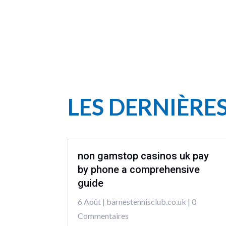
LES DERNIÈRE
non gamstop casinos uk pay
by phone a comprehensive
guide
6 Août
|
barnestennisclub.co.uk
| 0
Commentaires