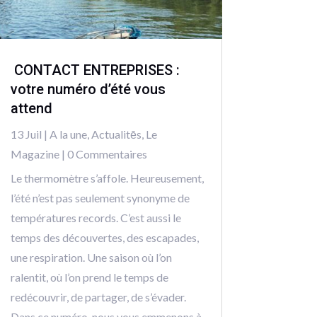
CONTACT ENTREPRISES :
votre numéro d’été vous
attend
13 Juil
|
A la une
,
Actualitēs
,
Le
Magazine
| 0 Commentaires
Le thermomètre s’affole. Heureusement,
l’été n’est pas seulement synonyme de
températures records. C’est aussi le
temps des découvertes, des escapades,
une respiration. Une saison où l’on
ralentit, où l’on prend le temps de
redécouvrir, de partager, de s’évader.
Dans ce numéro, nous vous emmenons à