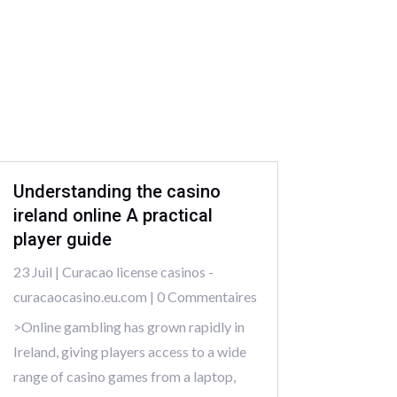
Understanding the casino
ireland online A practical
player guide
23 Juil
|
Curacao license casinos -
curacaocasino.eu.com
| 0 Commentaires
>Online gambling has grown rapidly in
Ireland, giving players access to a wide
range of casino games from a laptop,