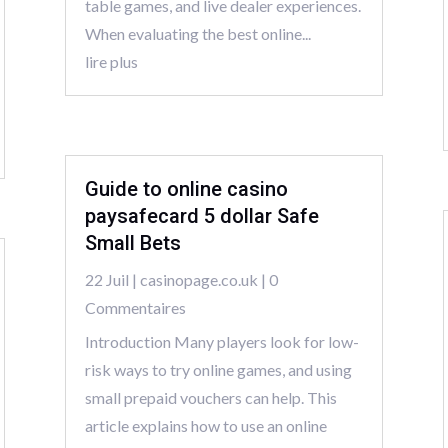
table games, and live dealer experiences.
When evaluating the best online...
lire plus
Guide to online casino
paysafecard 5 dollar Safe
Small Bets
22 Juil
|
casinopage.co.uk
| 0
Commentaires
Introduction Many players look for low-
risk ways to try online games, and using
small prepaid vouchers can help. This
article explains how to use an online