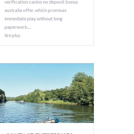
verification casino no deposit bonus
australia offer, which promises
immediate play without long
paperwork....
lire plus