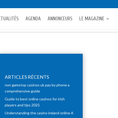
CTUALITÉS
AGENDA
ANNONCEURS
LE MAGAZINE
ARTICLES RÉCENTS
non gamstop casinos uk pay by phone a
comprehensive guide
Guide to best online casinos for irish
players and tips 2025
Understanding the casino ireland online A