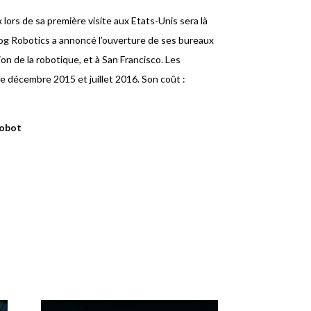
lors de sa première visite aux Etats-Unis sera là
Frog Robotics a annoncé l’ouverture de ses bureaux
on de la robotique, et à San Francisco. Les
e décembre 2015 et juillet 2016. Son coût :
robot