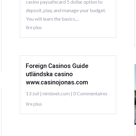
casino paysafecard 5 dollar option to
deposit, play, and manage your budget.
You will learn the basics,...
lire plus
Foreign Casinos Guide
utländska casino
www.casinojonas.com
13 Juil
|
nimbnet.com
| 0 Commentaires
lire plus