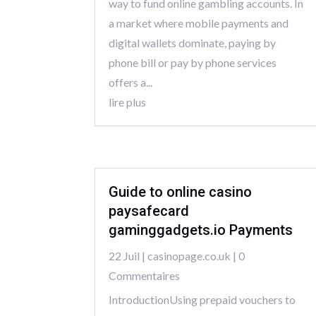
way to fund online gambling accounts. In
a market where mobile payments and
digital wallets dominate, paying by
phone bill or pay by phone services
offers a...
lire plus
Guide to online casino
paysafecard
gaminggadgets.io Payments
22 Juil
|
casinopage.co.uk
| 0
Commentaires
IntroductionUsing prepaid vouchers to