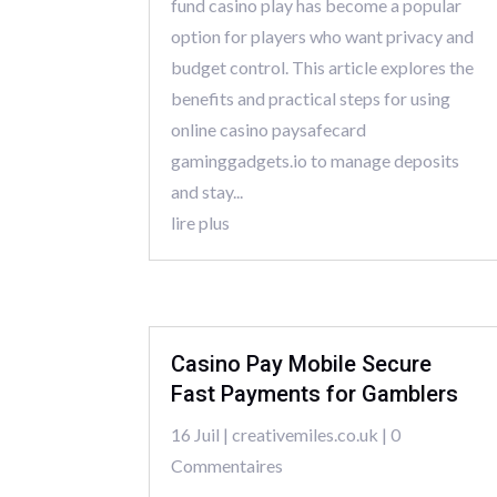
fund casino play has become a popular
option for players who want privacy and
budget control. This article explores the
benefits and practical steps for using
online casino paysafecard
gaminggadgets.io to manage deposits
and stay...
lire plus
Casino Pay Mobile Secure
Fast Payments for Gamblers
16 Juil
|
creativemiles.co.uk
| 0
Commentaires