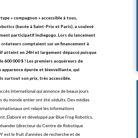
type « compagnon » accessible à tous,
botics (basée à Saint-Prix et Paris), a soulevé
cement participatif Indiegogo. Lors du lancement
es créateurs comptaient sur un financement à
tif atteint en 24H et largement dépassé puisque
de 600 000 $ ! Les premiers acquéreurs de
 apparence épurée et bienveillante, qui
is surtout son prix, très accessible.
ccès international qui annonce de beaux jours
urs du monde entier ont été séduits. Des médias
ternationaux ont relayé les informations
nt. Élaboré et développé par Blue Frog Robotics,
lvander (directeur du Centre de Robotique
Y est le fruit d’années de recherche et de