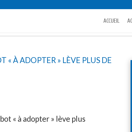
ACCUEIL
A
T « À ADOPTER » LÈVE PLUS DE
ot « à adopter » lève plus