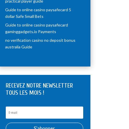
practical player guide
Guide to online casino paysafecard 5
dollar Safe Small Bets
Guide to online casino paysafecard
gaminggadgets.io Payments
no verification casino no deposit bonus
australia Guide
RECEVEZ NOTRE NEWSLETTER
TOUS LES MOIS !
S'abonner