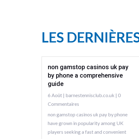
LES DERNIÈRE
non gamstop casinos uk pay
by phone a comprehensive
guide
6 Août
|
barnestennisclub.co.uk
| 0
Commentaires
non gamstop casinos uk pay by phone
have grown in popularity among UK
players seeking a fast and convenient