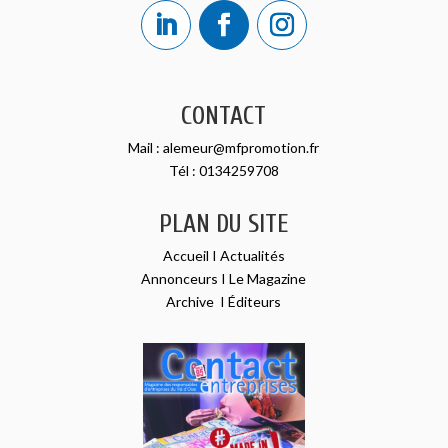
CONTACT
Mail :
alemeur@mfpromotion.fr
Tél :
0134259708
PLAN DU SITE
Accueil
I
Actualités
Annonceurs
I
Le Magazine
Archive
I
Éditeurs