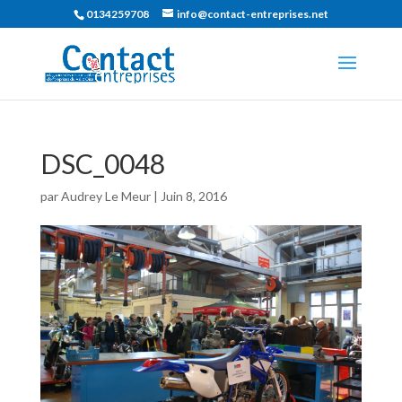
0134259708
info@contact-entreprises.net
DSC_0048
par
Audrey Le Meur
|
Juin 8, 2016