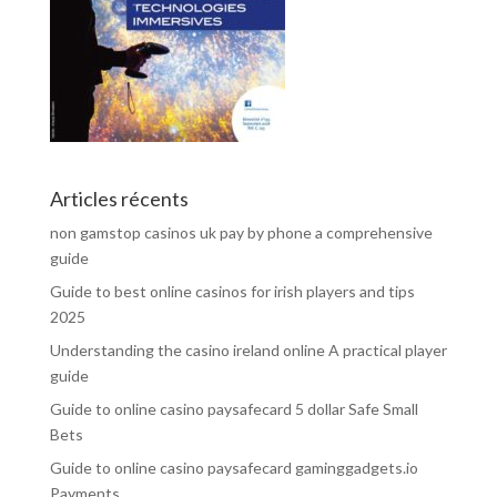
Articles récents
non gamstop casinos uk pay by phone a comprehensive
guide
Guide to best online casinos for irish players and tips
2025
Understanding the casino ireland online A practical player
guide
Guide to online casino paysafecard 5 dollar Safe Small
Bets
Guide to online casino paysafecard gaminggadgets.io
Payments