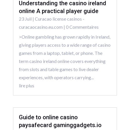
Understanding the casino ireland
online A practical player guide
23 Juil
|
Curacao license casinos -
curacaocasino.eu.com
| 0 Commentaires
>Online gambling has grown rapidly in Ireland,
giving players access to a wide range of casino
games from a laptop, tablet, or phone. The
term casino ireland online covers everything
from slots and table games to live dealer
experiences, with operators carrying...
lire plus
Guide to online casino
paysafecard gaminggadgets.io