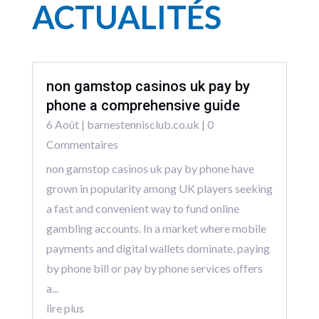
ACTUALITÉS
non gamstop casinos uk pay by
phone a comprehensive guide
6 Août
|
barnestennisclub.co.uk
| 0
Commentaires
non gamstop casinos uk pay by phone have
grown in popularity among UK players seeking
a fast and convenient way to fund online
gambling accounts. In a market where mobile
payments and digital wallets dominate, paying
by phone bill or pay by phone services offers
a...
lire plus