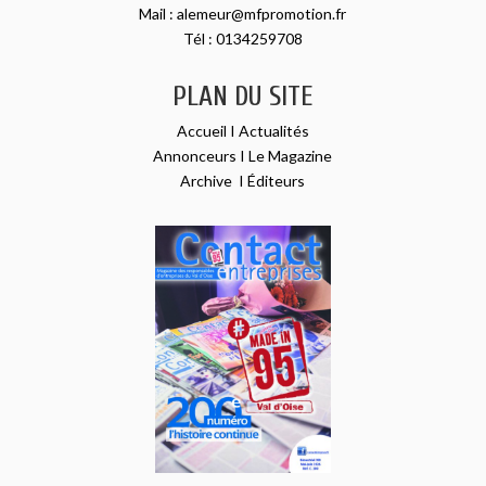
Mail :
alemeur@mfpromotion.fr
Tél :
0134259708
PLAN DU SITE
Accueil
I
Actualités
Annonceurs
I
Le Magazine
Archive
I
Éditeurs