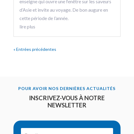
enseigne qui ouvre une fenêtre sur les saveurs
d’Asie et invite au voyage. De bon augure en
cette période de l’année.
lire plus
« Entrées précédentes
POUR AVOIR NOS DERNIÈRES ACTUALITÉS
INSCRIVEZ-VOUS À NOTRE
NEWSLETTER