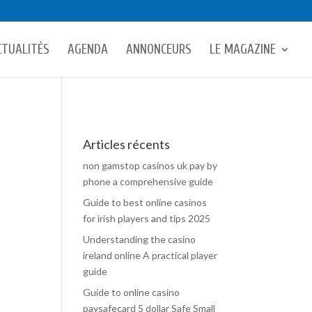
CTUALITÉS
AGENDA
ANNONCEURS
LE MAGAZINE
Articles récents
non gamstop casinos uk pay by
phone a comprehensive guide
Guide to best online casinos
for irish players and tips 2025
Understanding the casino
ireland online A practical player
guide
Guide to online casino
paysafecard 5 dollar Safe Small