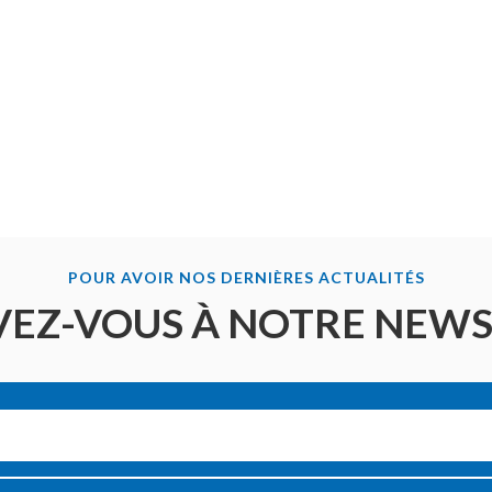
POUR AVOIR NOS DERNIÈRES ACTUALITÉS
VEZ-VOUS À NOTRE NEW