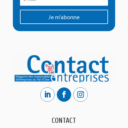
Je m'abonne
CONTACT