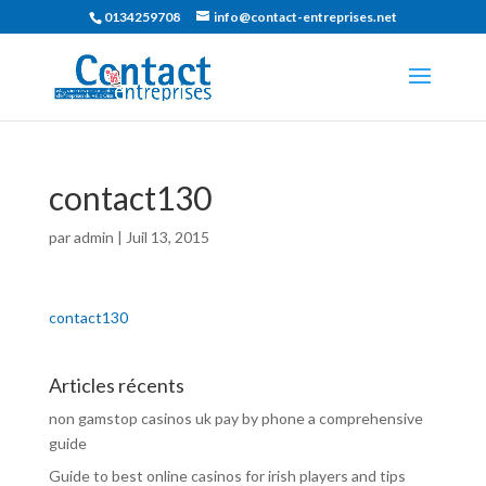
0134259708
info@contact-entreprises.net
contact130
par
admin
|
Juil 13, 2015
contact130
Articles récents
non gamstop casinos uk pay by phone a comprehensive
guide
Guide to best online casinos for irish players and tips